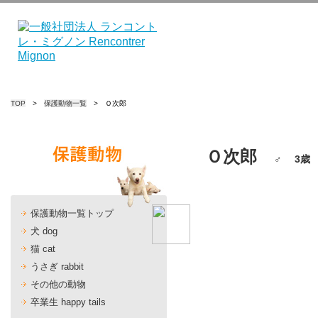
TOP
>
保護動物一覧
> Ｏ次郎
Ｏ次郎
♂ 3歳 
保護動物一覧トップ
犬 dog
猫 cat
うさぎ rabbit
その他の動物
卒業生 happy tails