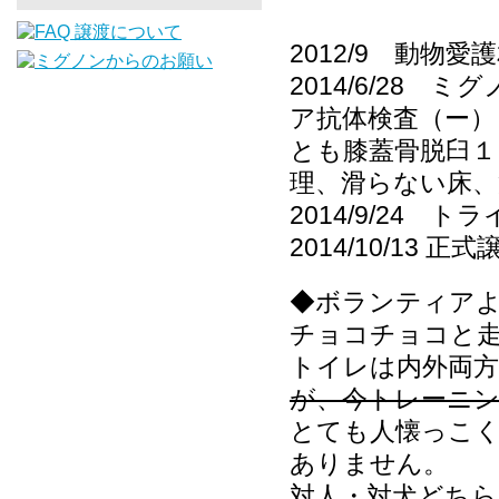
2012/9 動物
2014/6/28
ア抗体検査（ー）
とも膝蓋骨脱臼１
理、滑らない床、
2014/9/24 
2014/10/13 正式
◆ボランティア
チョコチョコと
トイレは内外両
が、今トレーニ
とても人懐っこ
ありません。
対人・対犬どち