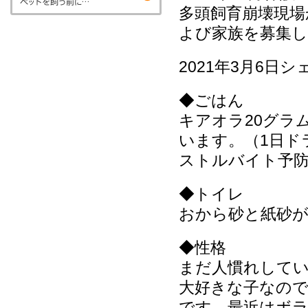
多頭飼育崩壊現
よび家族を募集
2021年3月6日
◆ごはん
キアオラ20グラ
います。（1日ド
ストルバイト予
◆トイレ
おから砂と紙砂
◆性格
まだ人慣れして
大好きな子なの
です。最近はボ