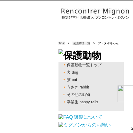
TOP
>
保護動物一覧
> ア・ヌボちゃん
保護動物一覧トップ
犬 dog
猫 cat
うさぎ rabbit
その他の動物
卒業生 happy tails