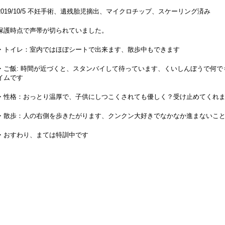
2019/10/5 不妊手術、遺残胎児摘出、マイクロチップ、スケーリング済み
保護時点で声帯が切られていました。
・トイレ：室内ではほぼシートで出来ます、散歩中もできます
・ご飯: 時間が近づくと、スタンバイして待っています、くいしんぼうで何
イムです
・性格：おっとり温厚で、子供にしつこくされても優しく？受け止めてくれ
・散歩：人の右側を歩きたがります、クンクン大好きでなかなか進まないこ
・おすわり、まては特訓中です