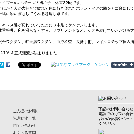
トイプー×マルチーズの男の子、体重2.3kgです。
とにかく人が大好きで疲れて床に行き倒れたボランティアの脇をアゴ台にし
一緒に添い寝もしてくれる超癒し系です。
アキレス腱が切れていてたまに３本足でケンケンします。
体重管理、床を滑らなくする、サプリメントなど、ケアを続けていただける
混合ワクチン、狂犬病ワクチン、血液検査、去勢手術、マイクロチップ挿入
12/10/14 正式譲渡が決まりました！
下記のお問い合わせ
ご支援のお願い
電話でのお問い合わ
保護動物一覧
以外の会場やペット
ください。
お問い合わせ
よくある質問