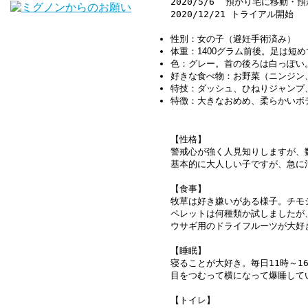
2020/5/6  預かり宅に移動・預
2020/12/21 トライアル開始

性別：女の子（避妊手術済み）
体重：1400グラム前後。足は短
色：グレー。首の後ろは白っぽい
好きな食べ物：お野菜（ニンジン
特技：ダッシュ、ひねりジャンプ
特徴：大きなおめめ、柔らかいボ
【性格】

警戒心が強く人見知りしますが、
基本的に大人しい子ですが、急に
【食事】

牧草は好き嫌いがある様子。チモ
ペレットは何種類か試しましたが
ウサギ用のドライフルーツが大好き
【睡眠】

寝ることが大好き。毎日11時～1
目をつむって横になって爆睡してい
【トイレ】
