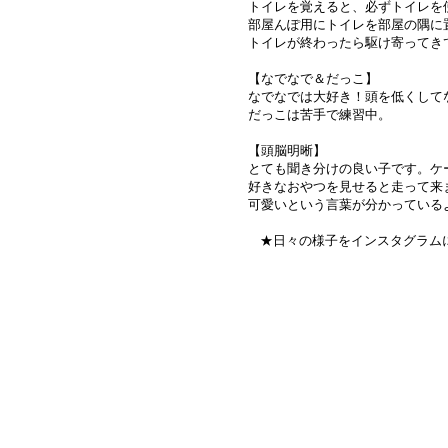
トイレを覚えると、必ずトイレを使
部屋んぽ用にトイレを部屋の隅に
トイレが終わったら駆け寄ってきて
【なでなで＆だっこ】

なでなでは大好き！頭を低くして
だっこは苦手で練習中。

【頭脳明晰】

とても聞き分けの良い子です。ケ
好きなおやつを見せると走って来
可愛いという言葉が分かっている
★日々の様子をインスタグラムにて