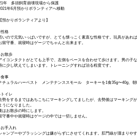
021年 多頭飼育崩壊現場から保護
2021年6月預かりボランティアへ移動
【預かりボランティアより】
●性格
若いので元気いっぱいですが、とても懐っこく素直な性格です。玩具があれ
お留守番、就寝時はゲージでちゃんと出来ます。
●お散歩
アイコンタクトがとても上手で、左側をペースを合わせて歩けます。男の子
時に少し吠えてしまいます。トレーニングすれば治る程度です。
●食事
ナチュラルハーベスト メンテナンススモール ターキーを1食35g〜40g、
●トイレ
去勢をするまではあちこちにマーキングしてましたが、去勢後はマーキングが
ようになりました。
後はお散歩の時にします。
留守番中や就寝時はゲージの中では一切しません。
●お手入れ
シャンプーやブラッシングは嫌がらずにさせてくれます。肛門線が溜まりや