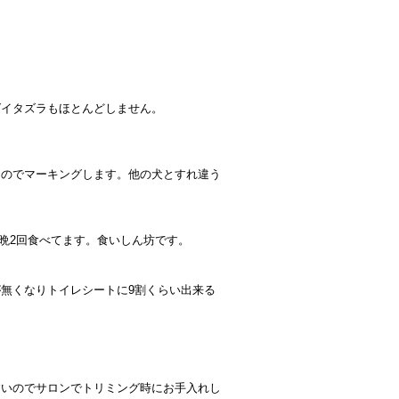
ばイタズラもほとんどしません。
なのでマーキングします。他の犬とすれ違う
朝晩2回食べてます。食いしん坊です。
無くなりトイレシートに9割くらい出来る
すいのでサロンでトリミング時にお手入れし