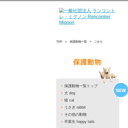
TOP
>
保護動物一覧
> ごから
保護動物一覧トップ
犬 dog
猫 cat
うさぎ rabbit
その他の動物
卒業生 happy tails