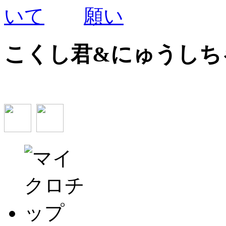
こくし君&にゅうし