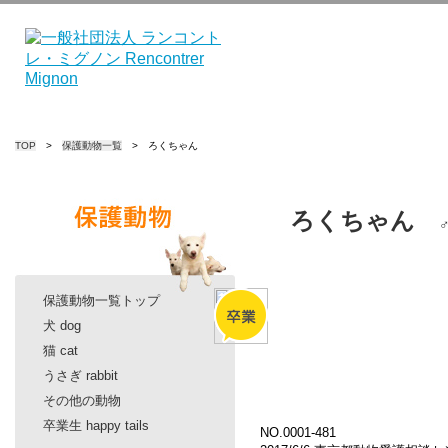
TOP
>
保護動物一覧
> ろくちゃん
ろくちゃん
保護動物一覧トップ
犬 dog
猫 cat
うさぎ rabbit
その他の動物
卒業生 happy tails
NO.0001-481