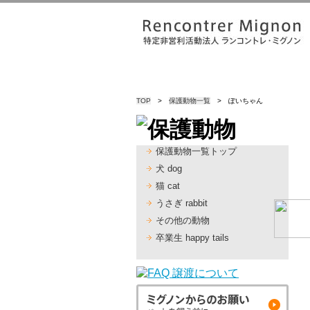
TOP
>
保護動物一覧
> ぽいちゃん
保護動物一覧トップ
犬 dog
猫 cat
うさぎ rabbit
その他の動物
卒業生 happy tails