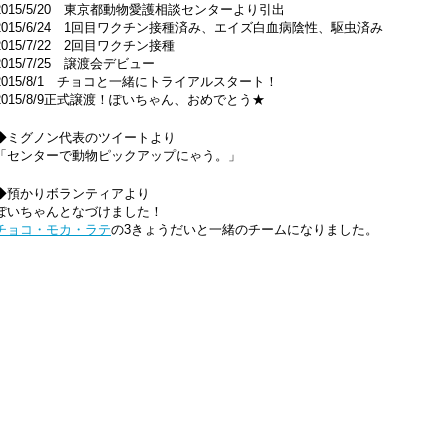
2015/5/20 東京都動物愛護相談センターより引出
2015/6/24 1回目ワクチン接種済み、エイズ白血病陰性、駆虫済み
2015/7/22 2回目ワクチン接種
2015/7/25 譲渡会デビュー
2015/8/1 チョコと一緒にトライアルスタート！
2015/8/9正式譲渡！ぽいちゃん、おめでとう★
◆ミグノン代表のツイートより
「センターで動物ピックアップにゃう。」
◆預かりボランティアより
ぽいちゃんとなづけました！
チョコ・モカ・ラテ
の3きょうだいと一緒のチームになりました。