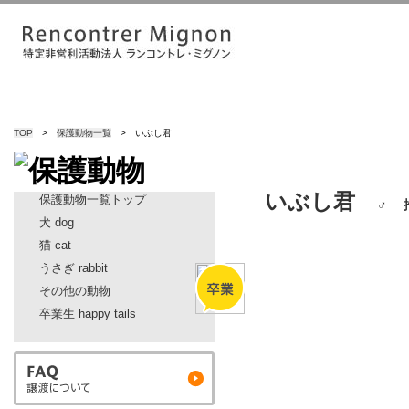
TOP
>
保護動物一覧
> いぶし君
いぶし君
保護動物一覧トップ
♂ 
犬 dog
猫 cat
うさぎ rabbit
その他の動物
卒業生 happy tails