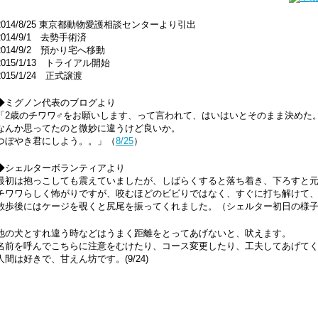
2014/8/25 東京都動物愛護相談センターより引出
2014/9/1 去勢手術済
2014/9/2 預かり宅へ移動
2015/1/13 トライアル開始
2015/1/24 正式譲渡
◆ミグノン代表のブログより
「2歳のチワワ♂をお願いします、って言われて、はいはいとそのまま決めた
なんか思ってたのと微妙に違うけど良いか。
つぼやき君にしよう。。」（
8/25
）
◆シェルターボランティアより
最初は抱っこしても震えていましたが、しばらくすると落ち着き、下ろすと
チワワらしく怖がりですが、咬むほどのビビりではなく、すぐに打ち解けて
散歩後にはケージを覗くと尻尾を振ってくれました。（シェルター初日の様
他の犬とすれ違う時などはうまく距離をとってあげないと、吠えます。
名前を呼んでこちらに注意をむけたり、コース変更したり、工夫してあげて
人間は好きで、甘えん坊です。(9/24)