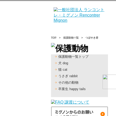
TOP
>
保護動物一覧
> つぼやき君
保護動物一覧トップ
犬 dog
猫 cat
うさぎ rabbit
その他の動物
卒業生 happy tails