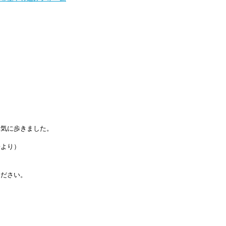
。
元気に歩きました。
、
子より）
ください。