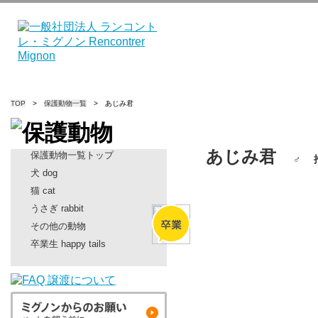
TOP
>
保護動物一覧
> あじみ君
あじみ君
保護動物一覧トップ
♂ 推
犬 dog
猫 cat
うさぎ rabbit
その他の動物
卒業生 happy tails