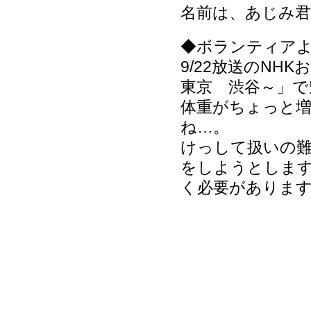
名前は、あじみ君
◆ボランティア
9/22放送のNH
東京 渋谷～」で
体重がちょっと
ね…。
けっして扱いの
をしようとしま
く必要がありま