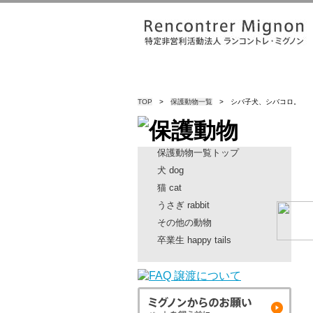
TOP
>
保護動物一覧
> シバ子犬、シバコロ。
保護動物一覧トップ
犬 dog
猫 cat
うさぎ rabbit
その他の動物
卒業生 happy tails