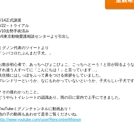
7/14正式譲渡
6/22～トライアル
6/10去勢手術済み
6/6東京動物愛護相談センターより引出し
ミグノン代表のツイートより
「シバコロたぶんまだ子犬。」
お散歩初心者で、あっちへぴょこぴょこ、こっちへとーう！と目が回るよう
すれ違う人すべてに「こんにちは！」と言っています…。
先住猫にはしっぽをふって鼻をつける挨拶をしていました。
フレンドリーというか、なにもわかっていないというか、子犬らしい子犬です
＊その後わかったこと。
どうやらトイレシートの認識あり。雨の日に室内で上手にできました。
YouTubeミグノンチャンネルに動画あり！
他の子の動画もあわせて是非ご覧くださいね。
http://www.youtube.com/user/RencontrerMignon