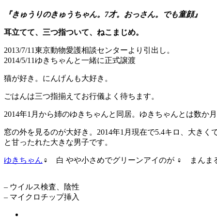
『きゅうりのきゅうちゃん。7才。おっさん。でも童顔
』
耳立てて、三つ指ついて、ねこまじめ。
2013/7/11東京動物愛護相談センターより引出し。
2014/5/11ゆきちゃんと一緒に正式譲渡
猫が好き。にんげんも大好き。
ごはんは三つ指揃えてお行儀よく待ちます。
2014年1月から姉のゆきちゃんと同居。ゆきちゃんとは数
窓の外を見るのが大好き。2014年1月現在で5.4キロ、
と甘ったれた大きな男子です。
ゆきちゃん
♀ 白 やや小さめでグリーンアイのが ♀ まんま
– ウイルス検査、陰性
– マイクロチップ挿入