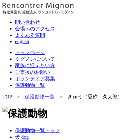
問い合わせ
会場へのアクセス
よくある質問
english
トップページ
ミグノンについて
家族に迎えたい方
ご支援のお願い
ボランティア募集
保護動物一覧
TOP
>
保護動物一覧
> きゅう（愛称：久太郎）
保護動物一覧トップ
犬 dog