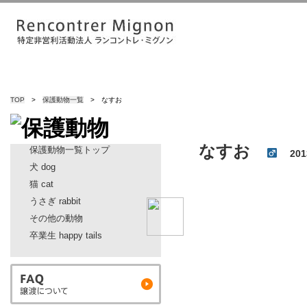
TOP
>
保護動物一覧
> なすお
なすお
保護動物一覧トップ
20
犬 dog
猫 cat
うさぎ rabbit
その他の動物
卒業生 happy tails