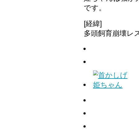
です。
[経緯]
多頭飼育崩壊レ