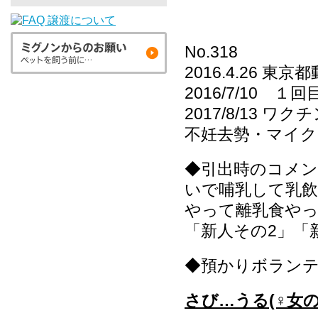
No.318
2016.4.26 
2016/7/10 
2017/8/13 ワ
不妊去勢・マイ
◆引出時のコメ
いで哺乳して乳
やって離乳食や
「新人その2」「
◆預かりボラン
さび…うる(♀女の子