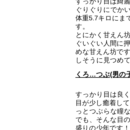
すっかり目は綺
ぐりぐりにでか
体重5.7キロに
す。
とにかく甘えん
ぐいぐい人間に
めな甘えん坊で
しそうに見つめ
くろ…つぶ(男の子)
すっかり目は良
目が少し癒着し
っとつぶらな瞳なの
でも、そんな目
盛りの少年です