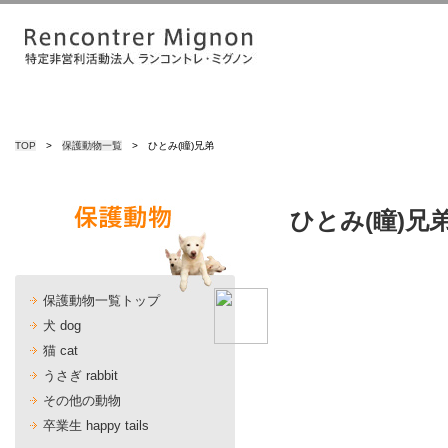
TOP
>
保護動物一覧
> ひとみ(瞳)兄弟
ひとみ(瞳)
保護動物一覧トップ
犬 dog
猫 cat
うさぎ rabbit
その他の動物
卒業生 happy tails