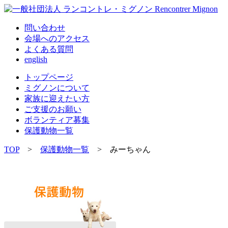
問い合わせ
会場へのアクセス
よくある質問
english
トップページ
ミグノンについて
家族に迎えたい方
ご支援のお願い
ボランティア募集
保護動物一覧
TOP
>
保護動物一覧
> みーちゃん